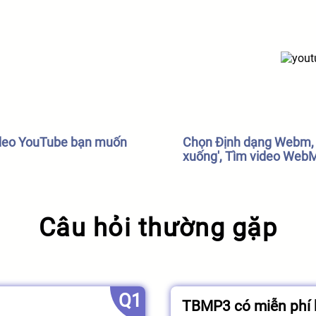
ideo YouTube bạn muốn
Chọn Định dạng Webm, nh
xuống', Tìm video WebM
Câu hỏi thường gặp
Q1
TBMP3 có miễn phí