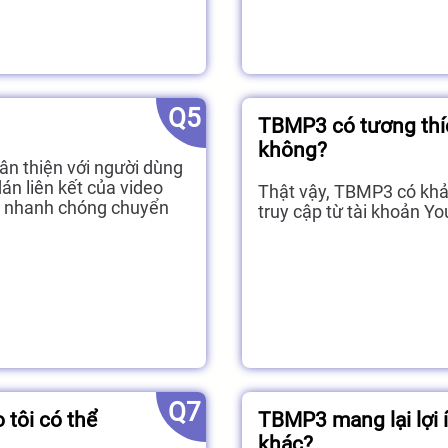
Q5
TBMP3 có tương thíc
không?
n thiện với người dùng
án liên kết của video
Thật vậy, TBMP3 có khả 
 nhanh chóng chuyển
truy cập từ tài khoản 
Q7
 tôi có thể
TBMP3 mang lại lợi í
khác?