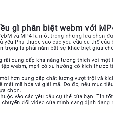
iều gì phân biệt webm với MP
WebM và MP4 là một trong những lựa chọn đượ
 chủ yếu Phụ thuộc vào các yêu cầu cụ thể củ
an trọng là phải nắm bắt sự khác biệt giữa c
ãi cung cấp khả năng tương thích với một loạ
c tệp webm, mp4 có xu hướng có kích thước tệ
ới hơn cung cấp chất lượng vượt trội và kíc
ề mặt mã hóa và giải mã. Do đó, nếu mục tiêu
lựa chọn.
thuộc vào các yêu cầu cụ thể của bạn. Tin t
ạn chuyển đổi video của mình sang định dạn