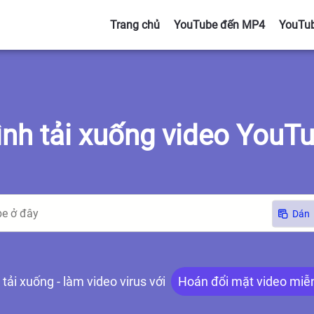
Trang chủ
YouTube đến MP4
YouTu
ình tải xuống video YouT
Dán
tải xuống - làm video virus với
Hoán đổi mặt video miễn