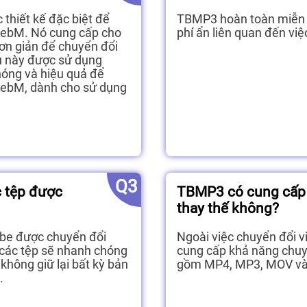
thiết kế đặc biệt để
TBMP3 hoàn toàn miễn p
WebM. Nó cung cấp cho
phí ẩn liên quan đến vi
ơn giản để chuyển đổi
ụ này được sử dụng
hóng và hiệu quả để
WebM, dành cho sử dụng
Q3
c tệp được
TBMP3 có cung cấp h
thay thế không?
ube được chuyển đổi
Ngoài việc chuyển đổi
 các tệp sẽ nhanh chóng
cung cấp khả năng chuy
không giữ lại bất kỳ bản
gồm MP4, MP3, MOV và
.