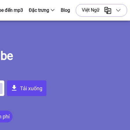
Việt Ngữ
be đến mp3
Đặc trưng
Blog
English
YouTube đến 3GP
Tải xuống quần short
Bahasa Indonesia
YouTube đến webm
Português
ube
Trình tải xuống danh sách phát
Español
Русский
Tải xuống
Việt Ngữ
日本語
 phí
عرب