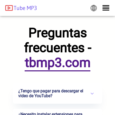
Preguntas
frecuentes -
tbmp3.com
¿Tengo que pagar para descargar el
video de YouTube?
¿Necesito instalar extensiones para
No, no tiene que pagar por nada, ¡porque