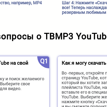
ство, например, MP4
Шаг 4: Нажмите «Скача
все! Теперь наслажда
резервным любимым 
опросы о TBMP3 YouTube 
Q1
Tube на свой
Как я могу скачать
Во -первых, откройте
страницу YouTube, ко
оку и поиск желаемого
который вы хотите за
 Выберите свое
плейлиста YouTube, н
для видео.
вставьте его в специа
YouTube. Выберите же
нажмите кнопку «Скач
и вы сможете получит