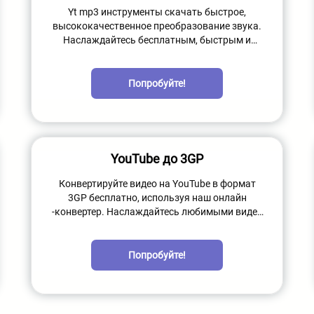
Yt mp3 инструменты скачать быстрое,
высококачественное преобразование звука.
Наслаждайтесь бесплатным, быстрым и
превосходным качеством звука, когда вы без
особых усилий конвертируете видео на
YouTube в mp3.
Попробуйте!
YouTube до 3GP
Конвертируйте видео на YouTube в формат
3GP бесплатно, используя наш онлайн
-конвертер. Наслаждайтесь любимыми видео
на мобильных устройствах, преобразуя их в
широко поддерживаемый формат 3GP.
Попробуйте!