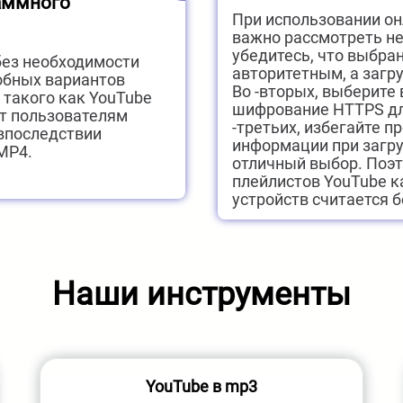
раммного
При использовании он
важно рассмотреть не
убедитесь, что выбран
без необходимости
авторитетным, а загр
обных вариантов
Во -вторых, выберите
 такого как YouTube
шифрование HTTPS дл
яет пользователям
-третьих, избегайте п
 впоследствии
информации при загруз
MP4.
отличный выбор. Поэт
плейлистов YouTube к
устройств считается 
Наши инструменты
YouTube в mp3