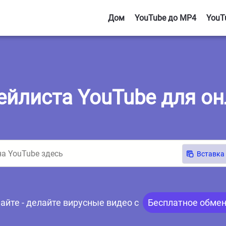
Дом
YouTube до MP4
YouT
ейлиста YouTube для о
Вставка
айте - делайте вирусные видео с
Бесплатное обмен