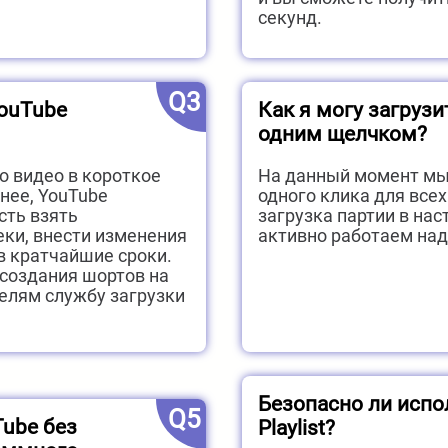
секунд.
Q3
YouTube
Как я могу загрузи
одним щелчком?
 видео в короткое
На данный момент мы
нее, YouTube
одного клика для все
сть взять
загрузка партии в на
еки, внести изменения
активно работаем над
 кратчайшие сроки.
 создания шортов на
елям службу загрузки
Безопасно ли испо
Q5
Tube без
Playlist?