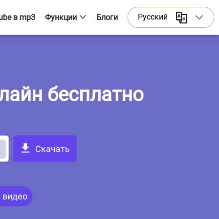
Русский
ube в mp3
Функции
Блоги
English
YouTube до 3GP
Шорты скачать
Bahasa Indonesia
YouTube в Webm
Português
нлайн бесплатно
Скачатель Playlist
Español
Русский
Скачать
Việt Ngữ
日本語
 видео
عرب