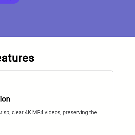
Deutsch
Français
Italiano
Türkçe
eatures
हिन्दी
ion
risp, clear 4K MP4 videos, preserving the