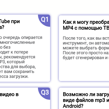
Q1
Tube при
Как я могу преобр
а?
MP4 с помощью T
ю очередь опирается
После того, как вы вс
, многочисленные
инструмент, он автом
о без
можете выбрать форм
одит к потере
После этого просто н
ы, рекомендуется
будет сгенерирован и
P3, который
ства для выбора,
ет вам сохранить
сса загрузки.
Q3
видео в
Возможно ли загру
виде файлов mp3 и
Android?