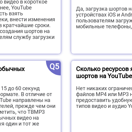
 видео в короткое
нее, YouTube
Да, загрузка шортов 
сть взять
устройствах iOS и And
еки, внести изменения
пользователям загруж
 кратчайшие сроки.
мобильные телефоны,
 создания шортов на
елям службу загрузки
Q5
 обычных
Сколько ресурсов 
шортов на YouTube
15 до 60 секунд
Нет никаких ограниче
рмате. В отличие от
файлов MP4 или MP3 н
uTube направлены на
предоставить удобную
телей, прежде чем они
типов видео и аудио Y
метить, что TBMP3
бычных видео на
уя один и тот же