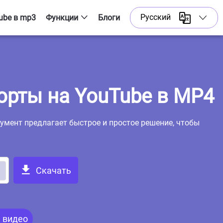
Русский
ube в mp3
Функции
Блоги
English
YouTube до 3GP
Шорты скачать
Bahasa Indonesia
YouTube в Webm
Português
шорты на YouTube в MP4
Скачатель Playlist
Español
мент предлагает быстрое и простое решение, чтобы
Русский
Việt Ngữ
Скачать
日本語
عرب
 видео