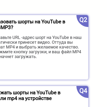
Q2
азовать шорты на YouTube в
BMP3?
тавьте URL -адрес шорт на YouTube в наш
атически принесет видео. Оттуда вы
ат MP4 и выбрать желаемое качество.
ажмите кнопку загрузки, и ваш файл MP4
 начнет загружать.
Q4
жать шорты на YouTube в
ли mp4 на устройстве